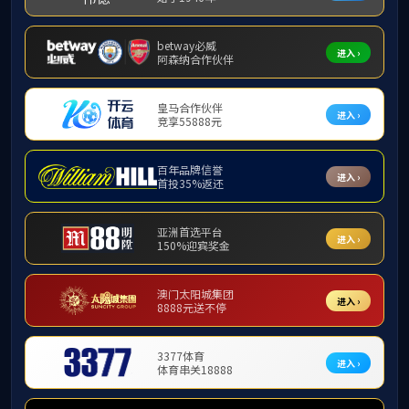
社会服务
科研和服务社会
科研工作
【屏南电视台】
社会服务
科研平台