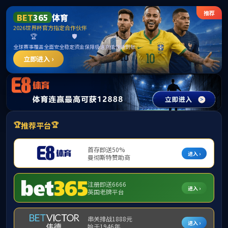
BETWAY·必威(西汉姆联)官方网站-West Ham United
公司首页
公司概况
团队队伍
科研和服务